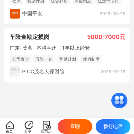
社保
奖励计划
综合补贴
休假制度
法定节假日
年终奖金
销售奖金
中国平安
2026-06-25
车险查勘定损岗
5000-7000元
广东-茂名
本科学历
1年以上经验
公司食堂
五险一金
奖励计划
休假制度
法定节假日
销售奖金
PICC茂名人保财险
2025-07-16
直聊
拨打电话
首页
分享
投简历