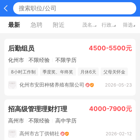
最新
急聘
附近
茂名广东
行政/高级管理
筛选
4500-5500元
后勤组员
化州市
不限经验
不限学历
8小时工作制
季度奖、年终奖
月休6天
父母关怀金
休假制度
法定节假日
年终奖金
包吃住
化州市安田种猪养殖有限公司
2026-05-23
4000-7900元
招高级管理理财打理
高州市
不限经验
高中学历
高州市古丁供销社
2026-02-12