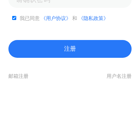
我已同意
《用户协议》
和
《隐私政策》
注册
邮箱注册
用户名注册