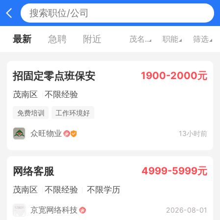
最新
急聘
附近
茂名广东
职能
筛选
1900-2000元
招固定零点班保安
茂南区
不限经验
免费培训
工作环境好
众旺物业
13小时前
4999-5999元
网络客服
茂南区
不限经验
不限学历
京宽网络科技
2026-08-01