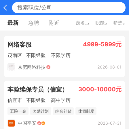
最新
急聘
附近
茂名广东
职能
筛选
4999-5999元
网络客服
茂南区
不限经验
不限学历
京宽网络科技
2026-08-01
3000-10000元
车险续保专员（信宜）
信宜市
不限经验
高中学历
五险一金
奖励计划
综合补贴
休假制度
法定节假日
销售奖金
中国平安
2026-07-31