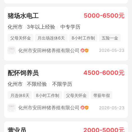
5000-6500元
猪场水电工
化州市
3年以上经验
中专学历
父母关怀金
月出场连休6天
8小时工作制
五险一金
休假制度
法定节假日
年终奖金
包吃住
化州市安田种猪养殖有限公司
2026-05-23
4500-6000元
配怀饲养员
化州市
不限经验
不限学历
月连休6天
8小时工作制
父母关怀金
带薪年假
季度奖
节日福利
生日福利
高温补贴
化州市安田种猪养殖有限公司
2026-05-23
场内种菜创收
团建活动
五险一金
休假制度
法定节假日
年终奖金
包吃住
2000-5000元
营业员