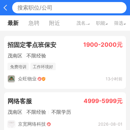
最新
急聘
附近
茂名广东
职能
筛选
1900-2000元
招固定零点班保安
茂南区
不限经验
免费培训
工作环境好
众旺物业
13小时前
4999-5999元
网络客服
茂南区
不限经验
不限学历
京宽网络科技
2026-08-01