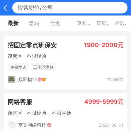
最新
急聘
附近
茂名广东
职能
筛选
1900-2000元
招固定零点班保安
茂南区
不限经验
免费培训
工作环境好
众旺物业
11小时前
4999-5999元
网络客服
茂南区
不限经验
不限学历
京宽网络科技
2026-08-01