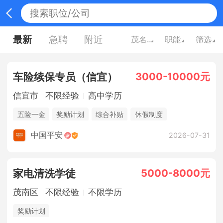
最新
急聘
附近
茂名广东
职能
筛选
3000-10000元
车险续保专员（信宜）
信宜市
不限经验
高中学历
五险一金
奖励计划
综合补贴
休假制度
法定节假日
销售奖金
中国平安
2026-07-31
5000-8000元
家电清洗学徒
茂南区
不限经验
不限学历
奖励计划