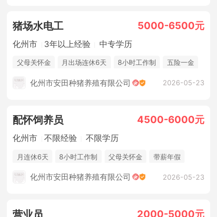
5000-6500元
猪场水电工
化州市
3年以上经验
中专学历
父母关怀金
月出场连休6天
8小时工作制
五险一金
休假制度
法定节假日
年终奖金
包吃住
化州市安田种猪养殖有限公司
2026-05-23
4500-6000元
配怀饲养员
化州市
不限经验
不限学历
月连休6天
8小时工作制
父母关怀金
带薪年假
季度奖
节日福利
生日福利
高温补贴
化州市安田种猪养殖有限公司
2026-05-23
场内种菜创收
团建活动
五险一金
休假制度
法定节假日
年终奖金
包吃住
2000-5000元
营业员