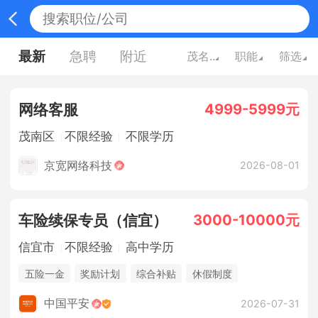
最新
急聘
附近
茂名广东
职能
筛选
4999-5999元
网络客服
茂南区
不限经验
不限学历
京宽网络科技
2026-08-01
3000-10000元
车险续保专员（信宜）
信宜市
不限经验
高中学历
五险一金
奖励计划
综合补贴
休假制度
法定节假日
销售奖金
中国平安
2026-07-31