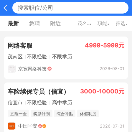
最新
急聘
附近
茂名广东
职能
筛选
4999-5999元
网络客服
茂南区
不限经验
不限学历
京宽网络科技
2026-08-01
3000-10000元
车险续保专员（信宜）
信宜市
不限经验
高中学历
五险一金
奖励计划
综合补贴
休假制度
法定节假日
销售奖金
中国平安
2026-07-31