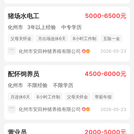
5000-6500元
猪场水电工
化州市
3年以上经验
中专学历
父母关怀金
月出场连休6天
8小时工作制
五险一金
休假制度
法定节假日
年终奖金
包吃住
化州市安田种猪养殖有限公司
2026-05-23
4500-6000元
配怀饲养员
化州市
不限经验
不限学历
月连休6天
8小时工作制
父母关怀金
带薪年假
季度奖
节日福利
生日福利
高温补贴
化州市安田种猪养殖有限公司
2026-05-23
场内种菜创收
团建活动
五险一金
休假制度
法定节假日
年终奖金
包吃住
2000-5000元
营业员