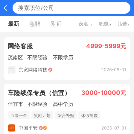
最新
急聘
附近
茂名广东
职能
筛选
4999-5999元
网络客服
茂南区
不限经验
不限学历
京宽网络科技
2026-08-01
3000-10000元
车险续保专员（信宜）
信宜市
不限经验
高中学历
五险一金
奖励计划
综合补贴
休假制度
法定节假日
销售奖金
中国平安
2026-07-31