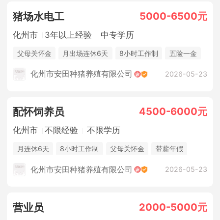
5000-6500元
猪场水电工
化州市
3年以上经验
中专学历
父母关怀金
月出场连休6天
8小时工作制
五险一金
休假制度
法定节假日
年终奖金
包吃住
化州市安田种猪养殖有限公司
2026-05-23
4500-6000元
配怀饲养员
化州市
不限经验
不限学历
月连休6天
8小时工作制
父母关怀金
带薪年假
季度奖
节日福利
生日福利
高温补贴
化州市安田种猪养殖有限公司
2026-05-23
场内种菜创收
团建活动
五险一金
休假制度
法定节假日
年终奖金
包吃住
2000-5000元
营业员