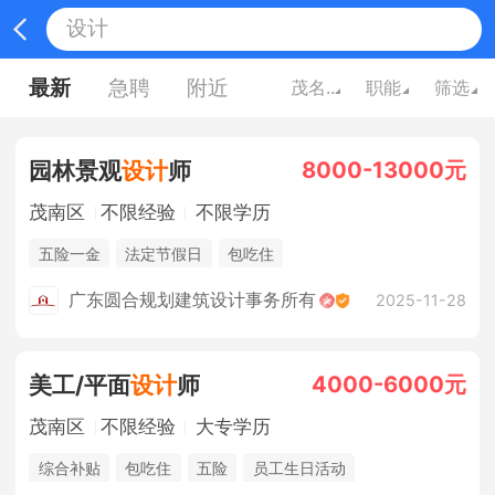
最新
急聘
附近
茂名广东
职能
筛选
8000-13000元
园林景观
设计
师
茂南区
不限经验
不限学历
五险一金
法定节假日
包吃住
广东圆合规划建筑设计事务所有
2025-11-28
4000-6000元
美工/平面
设计
师
茂南区
不限经验
大专学历
综合补贴
包吃住
五险
员工生日活动