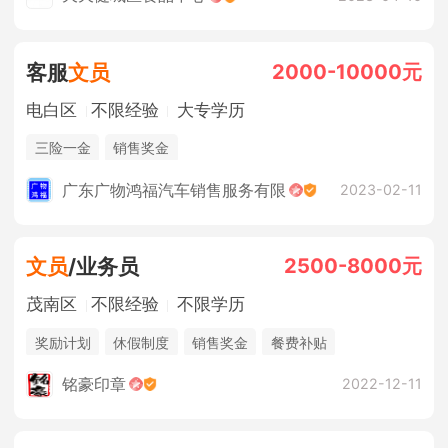
2000-10000元
客服
文员
电白区
不限经验
大专学历
三险一金
销售奖金
广东广物鸿福汽车销售服务有限
2023-02-11
2500-8000元
文员
/业务员
茂南区
不限经验
不限学历
奖励计划
休假制度
销售奖金
餐费补贴
铭豪印章
2022-12-11